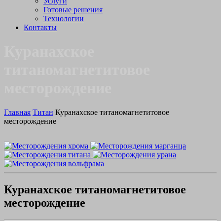
Услуги
Готовые решения
Технологии
Контакты
Куранахское
титаномагнетитовое
месторождение
Главная
Титан
Куранахское титаномагнетитовое
месторождение
Куранахское титаномагнетитовое
месторождение