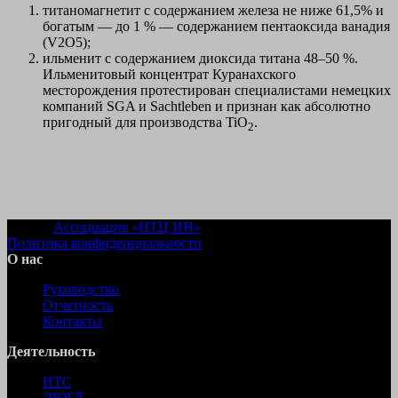
титаномагнетит с содержанием железа не ниже 61,5% и
богатым — до 1 % — содержанием пентаоксида ванадия
(V2O5);
ильменит с содержанием диоксида титана 48–50 %.
Ильменитовый концентрат Куранахского
месторождения протестирован специалистами немецких
компаний SGA и Sachtleben и признан как абсолютно
пригодный для производства TiO
.
2
© 2022
Ассоциация «НТЦ ИН»
Политика конфиденциальности
О нас
Руководство
Отчетность
Контакты
Деятельность
НТС
ДЮГД