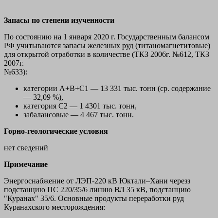
Запасы по степени изученности
По состоянию на 1 января 2020 г. Государственным балансом
РФ учитываются запасы железных руд (титаномагнетитовые)
для открытой отработки в количестве (ТКЗ 2006г. №612, ТКЗ
2007г.
№633):
категории А+В+С1 — 13 331 тыс. тонн (ср. содержание
— 32,09 %),
категория С2 — 1 4301 тыс. тонн,
забалансовые — 4 467 тыс. тонн.
Горно-геологические условия
нет сведений
Примечание
Энергоснабжение от ЛЭП-220 кВ Юктали–Хани черезз
подстанцию ПС 220/35/6 линию ВЛ 35 кВ, подстанцию
"Куранах" 35/6. Основные продукты переработки руд
Куранахского месторождения: