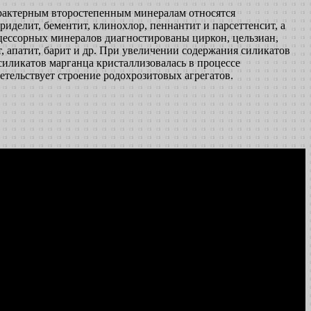
арактерным второстепенным минералам относятся
риделит, бементит, клинохлор, пеннантит и парсеттенсит, а
кцессорных минералов диагностированы циркон, цельзиан,
т, апатит, барит и др. При увеличении содержания силикатов
силикатов марганца кристаллизовалась в процессе
детельствует строение родохрозитовых агрегатов.