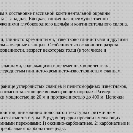
м в обстановке пассивной континентальной окраины.
ы – западная, Елецкая, сложенная преимущественно
ожениями глубоководного шельфа и континентального склона.
и, глинисто-кремнистыми, известково-глинистыми и другими
м – «черные сланцы». Особенностью осадочного разреза
изованности, возраст некоторых толщ (в том числе и
 сланцами, содержащими в переменных количествах
глеродистым глинисто-кремнисто-известковистым сланцам.
 границе углеродистых сланцев и пелитоморфных известняков,
 согласно залегающие во вмещающих породах. Размер
ежи мощностью до 20 м и протяженностью до 400 м. Цепочки
слоистой, линзовидно-полосчатой текстуры с ритмичным
о-сетчатые текстуры. В рудах нередки прослои вмещающих
имными переходами: 1) оксидно-карбонатные, 2) карбонатные и
 преобладают карбонатные руды.