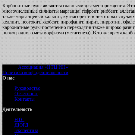
Карбонатные руды являются главными для месторождения. Это
многочисленные силикаты марганца: тефроит, риббеит, аллегани
также марганцевый кальцит, кутнагорит и в некоторых случая
келлиит, неотокит, якобсит, пирофанит, пирит, пирротин, сфал
карбонатные руды постепенно переходят в также широко развит
низкоградного метаморфизма (метагенеза). В то же время карбо
© 2022
Ассоциация «НТЦ ИН»
Политика конфиденциальности
О нас
Руководство
Отчетность
Контакты
Деятельность
НТС
ДЮГД
Экспертиза