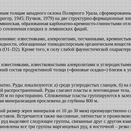
ным толщам западного склона Полярного Урала, сформированны
гер, 1945; Пучков, 1979) на две структурно-формационные зон
емвинская, образованная карбонатно-кремнисто-глинистыми отл
о сочленения елецких и лемвинских фаций.
ниями: известняками, алевролитами, песчаниками, кремнистым
видности, обогащенные тонкодисперсным органическим вещество
а (O1–D2). Кроме того, в силу слабой фаунистической охарактер
известняками, известковистыми алевролитами и углеродистыми
ний состав продуктивной толщи («фоновые осадки») близок к у
атно. Руды локализуются: а) среди углеродистых сланцев, б) на
й распространенный. Руды слагают пласты и лентовидные тела,
о 100 м по простиранию. Сближенные пласты группируются в зал
ная минерализация прослежена до глубины 800 м.
ий размер зерен минералов от 10 до 30 мкм) преимущественно 
оставов. Встречаются также массивные, пятнистые и прожилков
 руд выделяют следующие группы, связанные друг с другом вза
ановлены все три группы марганцевых руд, в восточной – резко