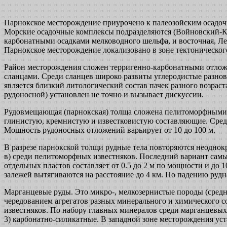
Парнокское месторождение приурочено к палеозойским осадоч
Морские осадочные комплексы подразделяются (Войновский-Кри
карбонатными осадками мелководного шельфа, и восточная, Л
Парнокское месторождение локализовано в зоне тектоническог
Район месторождения сложен терригенно-карбонатными отложе
сланцами. Среди сланцев широко развиты углеродистые разно
является близкий литологический состав пачек разного возраст
рудоносной) установлен не точно и вызывает дискуссии.
Рудовмещающая (парнокская) толща сложена пелитоморфными 
глинистую, кремнистую и известковистую составляющие. Сред
Мощность рудоносных отложений варьирует от 10 до 100 м.
В разрезе парнокской толщи рудные тела повторяются неоднокр
в) среди пелитоморфных известняков. Последний вариант самы
отдельных пластов составляет от 0.5 до 2 м по мощности и д
залежей вытягиваются на расстояние до 4 км. По падению руд
Марганцевые руды. Это микро-, мелкозернистые породы (средн
чередованием агрегатов разных минерального и химического с
известняков. По набору главных минералов среди марганцевых
3) карбонатно-силикатные. В западной зоне месторождения уст