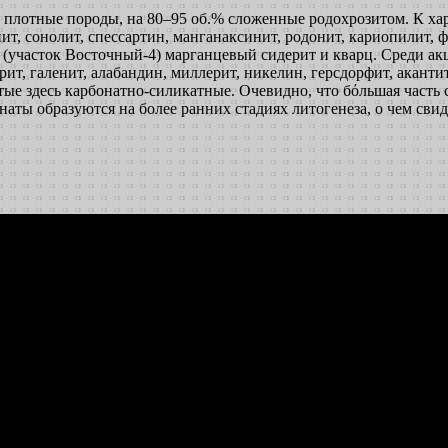
 плотные породы, на 80–95 об.% сложенные родохрозитом. К х
т, сонолит, спессартин, манганаксинит, родонит, кариопилит, ф
х (участок Восточный-4) марганцевый сидерит и кварц. Среди а
ерит, галенит, алабандин, миллерит, никелин, герсдорфит, аканти
ые здесь карбонатно-силикатные. Очевидно, что бόльшая часть 
наты образуются на более ранних стадиях литогенеза, о чем сви